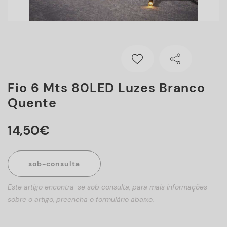
Fio 6 Mts 80LED Luzes Branco
Quente
14
,
50
€
sob-consulta
Este artigo encontra-se sob consulta, para mais informações
sobre o artigo, preencha o formulário abaixo.