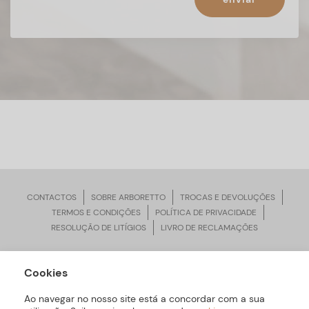
CONTACTOS
SOBRE ARBORETTO
TROCAS E DEVOLUÇÕES
TERMOS E CONDIÇÕES
POLÍTICA DE PRIVACIDADE
RESOLUÇÃO DE LITÍGIOS
LIVRO DE RECLAMAÇÕES
Cookies
ARBORETTO © Todos os Direitos Reservados | Desenvolvido por
Bomsite
Ao navegar no nosso site está a concordar com a sua