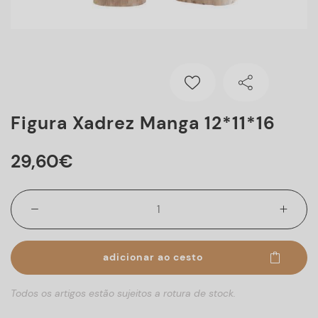
Figura Xadrez Manga 12*11*16
29
,
60
€
adicionar ao cesto
Todos os artigos estão sujeitos a rotura de stock.