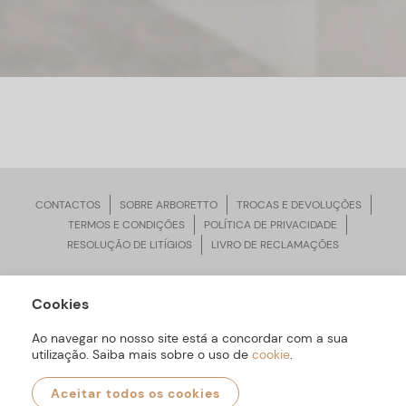
CONTACTOS
SOBRE ARBORETTO
TROCAS E DEVOLUÇÕES
TERMOS E CONDIÇÕES
POLÍTICA DE PRIVACIDADE
RESOLUÇÃO DE LITÍGIOS
LIVRO DE RECLAMAÇÕES
Cookies
ARBORETTO © Todos os Direitos Reservados | Desenvolvido por
Bomsite
Ao navegar no nosso site está a concordar com a sua
utilização. Saiba mais sobre o uso de
cookie
.
Aceitar todos os cookies