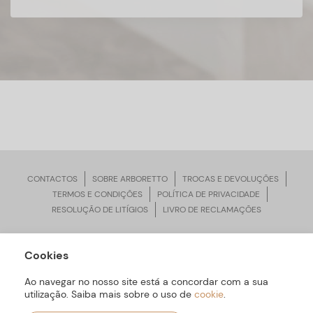
CONTACTOS
SOBRE ARBORETTO
TROCAS E DEVOLUÇÕES
TERMOS E CONDIÇÕES
POLÍTICA DE PRIVACIDADE
RESOLUÇÃO DE LITÍGIOS
LIVRO DE RECLAMAÇÕES
Cookies
ARBORETTO © Todos os Direitos Reservados | Desenvolvido por
Bomsite
Ao navegar no nosso site está a concordar com a sua
utilização. Saiba mais sobre o uso de
cookie
.