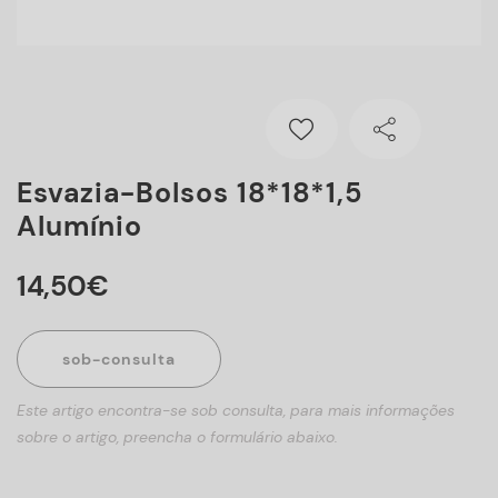
Esvazia-Bolsos 18*18*1,5
Alumínio
14
,
50
€
sob-consulta
Este artigo encontra-se sob consulta, para mais informações
sobre o artigo, preencha o formulário abaixo.