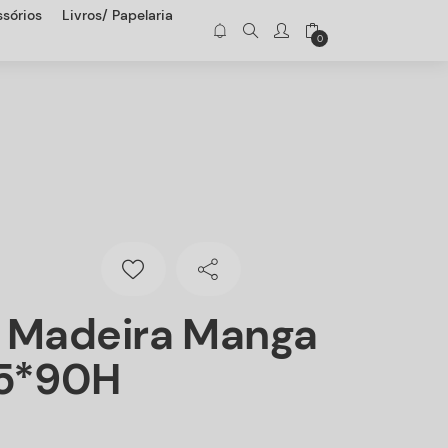
sórios
Livros/ Papelaria
0
e Madeira Manga
45*90H