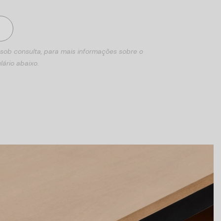
 sob consulta, para mais informações sobre o
lário abaixo.