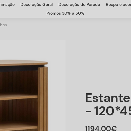
uminação
Decoração Geral
Decoração de Parede
Roupa e aces
Promos 30% a 50%
mbos
Estant
- 120*
1194
,
00
€