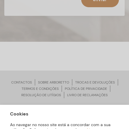
CONTACTOS
SOBRE ARBORETTO
TROCAS E DEVOLUÇÕES
TERMOS E CONDIÇÕES
POLÍTICA DE PRIVACIDADE
RESOLUÇÃO DE LITÍGIOS
LIVRO DE RECLAMAÇÕES
Cookies
ARBORETTO © Todos os Direitos Reservados | Desenvolvido por
Bomsite
Ao navegar no nosso site está a concordar com a sua