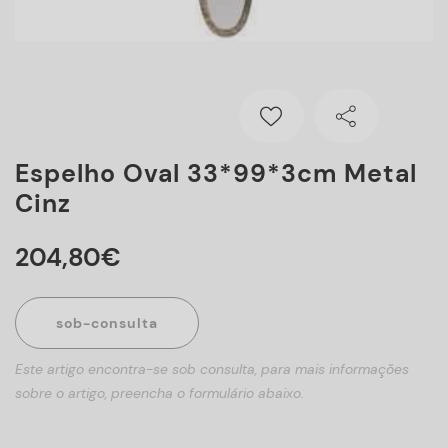
Espelho Oval 33*99*3cm Metal
Cinz
204
,
80
€
sob-consulta
Este artigo encontra-se sob consulta, para mais informações
sobre o artigo, preencha o formulário abaixo.