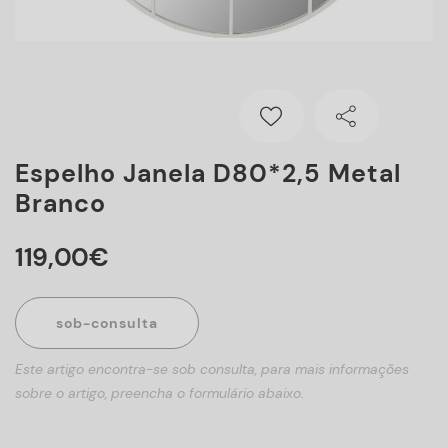
Espelho Janela D80*2,5 Metal
Branco
119
,
00
€
sob-consulta
Este artigo encontra-se sob consulta, para mais informações
sobre o artigo, preencha o formulário abaixo.