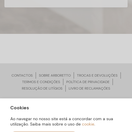
CONTACTOS
SOBRE ARBORETTO
TROCAS E DEVOLUÇÕES
TERMOS E CONDIÇÕES
POLÍTICA DE PRIVACIDADE
RESOLUÇÃO DE LITÍGIOS
LIVRO DE RECLAMAÇÕES
Cookies
ARBORETTO © Todos os Direitos Reservados | Desenvolvido por
Bomsite
Ao navegar no nosso site está a concordar com a sua
utilização. Saiba mais sobre o uso de
cookie
.