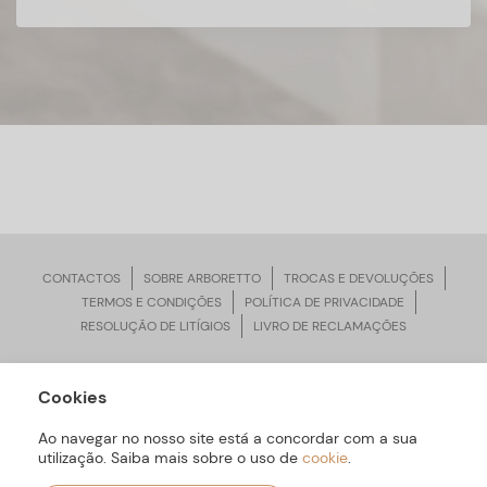
CONTACTOS
SOBRE ARBORETTO
TROCAS E DEVOLUÇÕES
TERMOS E CONDIÇÕES
POLÍTICA DE PRIVACIDADE
RESOLUÇÃO DE LITÍGIOS
LIVRO DE RECLAMAÇÕES
Cookies
ARBORETTO © Todos os Direitos Reservados | Desenvolvido por
Bomsite
Ao navegar no nosso site está a concordar com a sua
utilização. Saiba mais sobre o uso de
cookie
.