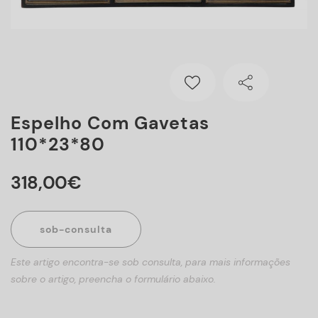
Espelho Com Gavetas
110*23*80
318
,
00
€
sob-consulta
Este artigo encontra-se sob consulta, para mais informações
sobre o artigo, preencha o formulário abaixo.