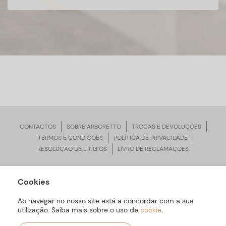
CONTACTOS
SOBRE ARBORETTO
TROCAS E DEVOLUÇÕES
TERMOS E CONDIÇÕES
POLÍTICA DE PRIVACIDADE
RESOLUÇÃO DE LITÍGIOS
LIVRO DE RECLAMAÇÕES
Cookies
ARBORETTO © Todos os Direitos Reservados | Desenvolvido por
Bomsite
Ao navegar no nosso site está a concordar com a sua
utilização. Saiba mais sobre o uso de
cookie
.