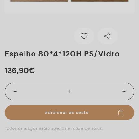
Espelho 80*4*120H PS/vidro
136
,
90
€
adicionar ao cesto
Todos os artigos estão sujeitos a rotura de stock.