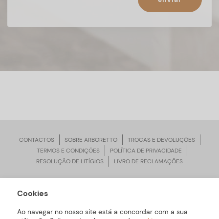
CONTACTOS
SOBRE ARBORETTO
TROCAS E DEVOLUÇÕES
TERMOS E CONDIÇÕES
POLÍTICA DE PRIVACIDADE
RESOLUÇÃO DE LITÍGIOS
LIVRO DE RECLAMAÇÕES
Cookies
ARBORETTO © Todos os Direitos Reservados | Desenvolvido por
Bomsite
Ao navegar no nosso site está a concordar com a sua