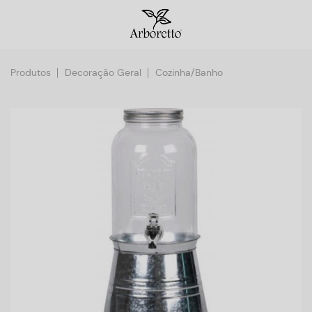
Produtos
Decoração Geral
Cozinha/Banho