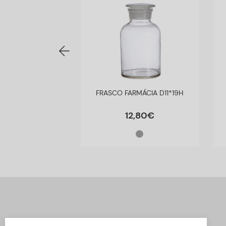
 TERRACOTA
FRASCO FARMÁCIA D11*19H
2,5*23CM
4
,
50
€
12
,
80
€