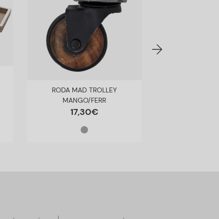
RODA MAD TROLLEY
FIGURA ALUM
MANGO/FERR
14,5*1
17
,
30
€
36
,
9