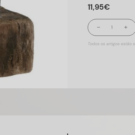
11
,
95
€
Todos os artigos estão s