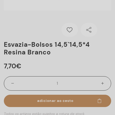
Esvazia-Bolsos 14,5`14,5*4
Resina Branco
7
,
70
€
adicionar ao cesto
Todos os artigos estão sujeitos a rotura de stock.