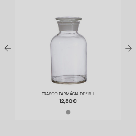
FRASCO FARMÁCIA D11*19H
12
,
80
€