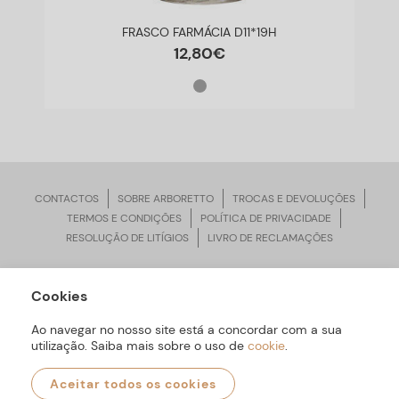
FRASCO FARMÁCIA D11*19H
12
,
80
€
CONTACTOS
SOBRE ARBORETTO
TROCAS E DEVOLUÇÕES
TERMOS E CONDIÇÕES
POLÍTICA DE PRIVACIDADE
RESOLUÇÃO DE LITÍGIOS
LIVRO DE RECLAMAÇÕES
Cookies
ARBORETTO © Todos os Direitos Reservados | Desenvolvido por
Bomsite
Ao navegar no nosso site está a concordar com a sua
utilização. Saiba mais sobre o uso de
cookie
.
Aceitar todos os cookies
0