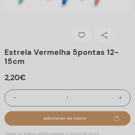
Estrela Vermelha 5pontas 12-
15cm
2
,
20
€
adicionar ao cesto
Todos os artigos estão sujeitos a rotura de stock.