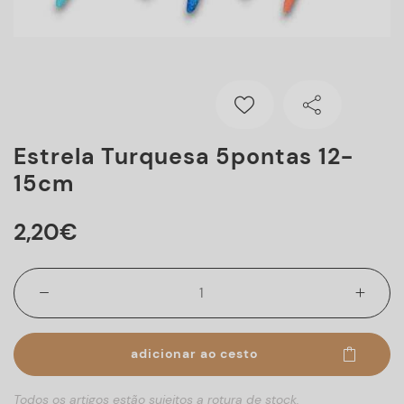
Estrela Turquesa 5pontas 12-
15cm
2
,
20
€
adicionar ao cesto
Todos os artigos estão sujeitos a rotura de stock.