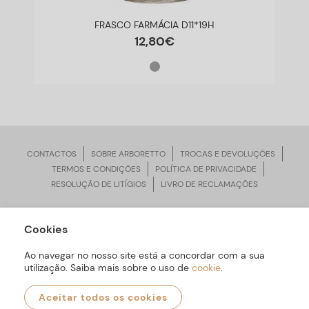
FRASCO FARMÁCIA D11*19H
12
,
80
€
CONTACTOS
SOBRE ARBORETTO
TROCAS E DEVOLUÇÕES
TERMOS E CONDIÇÕES
POLÍTICA DE PRIVACIDADE
RESOLUÇÃO DE LITÍGIOS
LIVRO DE RECLAMAÇÕES
Cookies
ARBORETTO © Todos os Direitos Reservados | Desenvolvido por
Bomsite
Ao navegar no nosso site está a concordar com a sua
utilização. Saiba mais sobre o uso de
cookie
.
Aceitar todos os cookies
0