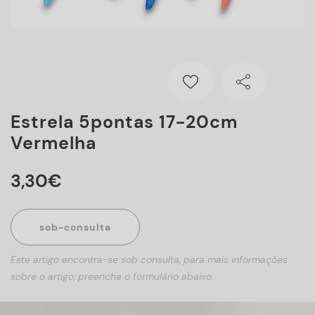
Estrela 5pontas 17-20cm
Vermelha
3
,
30
€
sob-consulta
Este artigo encontra-se sob consulta, para mais informações
sobre o artigo, preencha o formulário abaixo.