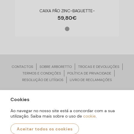
CAIXA PÃO ZINC-BAGUETTE-
59
,
80
€
CONTACTOS
SOBRE ARBORETTO
TROCAS E DEVOLUÇÕES
TERMOS E CONDIÇÕES
POLÍTICA DE PRIVACIDADE
RESOLUÇÃO DE LITÍGIOS
LIVRO DE RECLAMAÇÕES
Cookies
ARBORETTO © Todos os Direitos Reservados | Desenvolvido por
Bomsite
Ao navegar no nosso site está a concordar com a sua
utilização. Saiba mais sobre o uso de
cookie
.
Aceitar todos os cookies
0