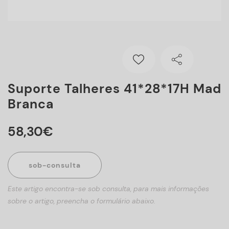
Suporte Talheres 41*28*17H Mad
Branca
58
,
30
€
sob-consulta
Este artigo encontra-se sob consulta, para mais informações
sobre o artigo, preencha o formulário abaixo.