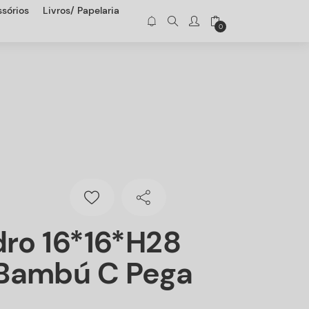
sórios
Livros/ Papelaria
0
dro 16*16*H28
Bambú C Pega