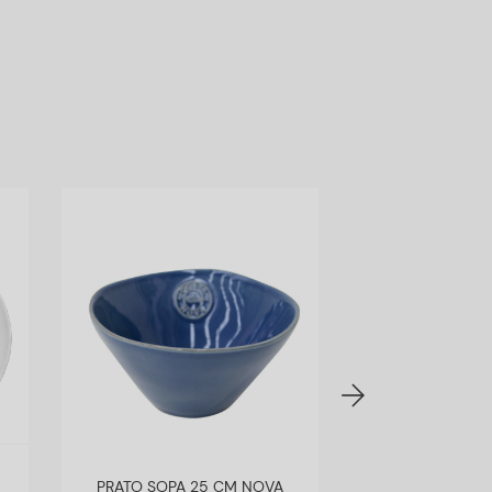
PRATO SOPA 25 CM NOVA
JARRO1,5LT 14,5