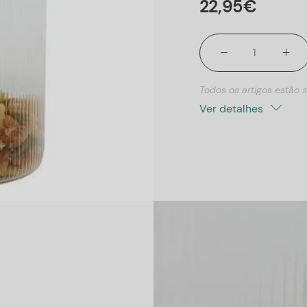
22
,
95
€
Todos os artigos estão s
Ver detalhes