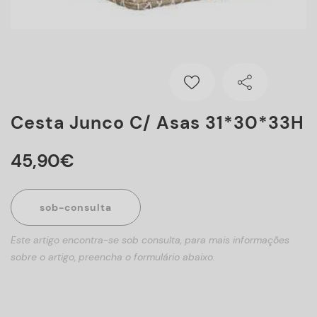
Cesta Junco C/ Asas 31*30*33H
45
,
90
€
sob-consulta
Este artigo encontra-se sob consulta, para mais informações
sobre o artigo, preencha o formulário abaixo.