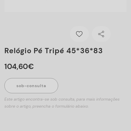
Relógio Pé Tripé 45*36*83
104
,
60
€
sob-consulta
Este artigo encontra-se sob consulta, para mais informações
sobre o artigo, preencha o formulário abaixo.