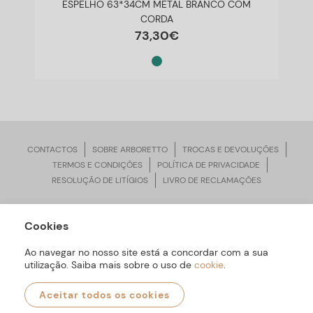
ESPELHO 63*34CM METAL BRANCO COM
CORDA
73
,
30
€
CONTACTOS
SOBRE ARBORETTO
TROCAS E DEVOLUÇÕES
TERMOS E CONDIÇÕES
POLÍTICA DE PRIVACIDADE
RESOLUÇÃO DE LITÍGIOS
LIVRO DE RECLAMAÇÕES
Cookies
ARBORETTO © Todos os Direitos Reservados | Desenvolvido por
Bomsite
Ao navegar no nosso site está a concordar com a sua
utilização. Saiba mais sobre o uso de
cookie
.
Aceitar todos os cookies
0