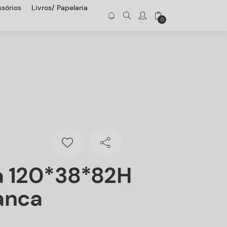
sórios
Livros/ Papelaria
0
a 120*38*82H
anca