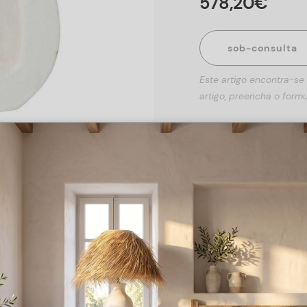
578
,
20
€
sob-consulta
Este artigo encontra-se
artigo, preencha o formu