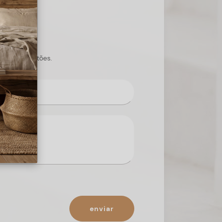
s suas questões.
enviar