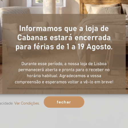
+ informações
ulário, e num curto espaço de tempo, temos respostas para todas a
fechar
vacidade.
Ver Condições.