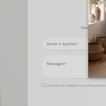
Preencha o form
Li e aceito as condições de política de pri