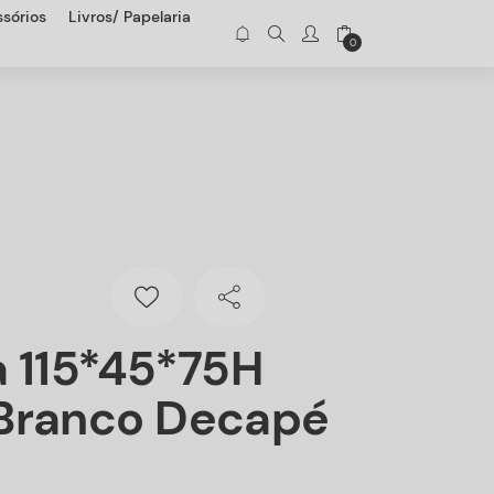
sórios
Livros/ Papelaria
0
 115*45*75H
Branco Decapé