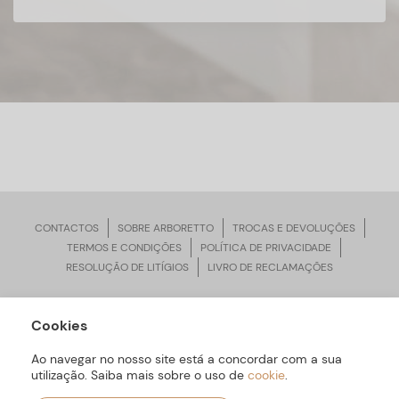
CONTACTOS
SOBRE ARBORETTO
TROCAS E DEVOLUÇÕES
TERMOS E CONDIÇÕES
POLÍTICA DE PRIVACIDADE
RESOLUÇÃO DE LITÍGIOS
LIVRO DE RECLAMAÇÕES
Cookies
ARBORETTO © Todos os Direitos Reservados | Desenvolvido por
Bomsite
Ao navegar no nosso site está a concordar com a sua
utilização. Saiba mais sobre o uso de
cookie
.