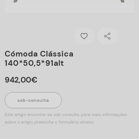
Cómoda Clássica
140*50,5*91alt
942
,
00
€
sob-consulta
Este artigo encontra-se sob consulta, para mais informações
sobre o artigo, preencha o formulário abaixo.