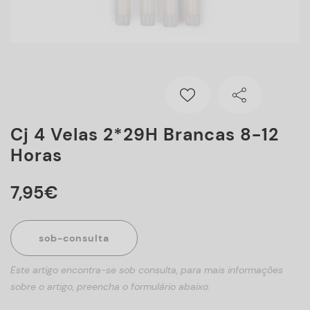
Cj 4 Velas 2*29H Brancas 8-12
Horas
7
,
95
€
sob-consulta
Este artigo encontra-se sob consulta, para mais informações
sobre o artigo, preencha o formulário abaixo.