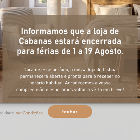
+ informações
ulário, e num curto espaço de tempo, temos respostas para todas a
fechar
vacidade.
Ver Condições.