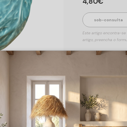
4
,
80
€
sob-consulta
Este artigo encontra-se
artigo, preencha o formu