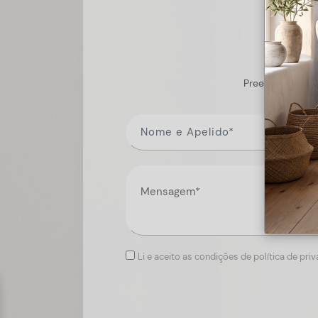
Preencha o form
Li e aceito as condições de política de pri