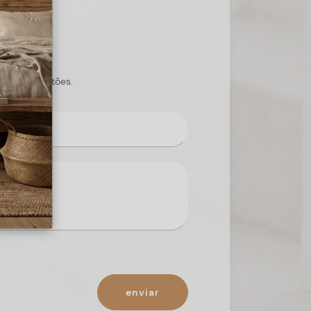
s suas questões.
enviar