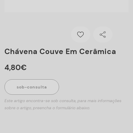
Chávena Couve Em Cerâmica
4
,
80
€
sob-consulta
Este artigo encontra-se sob consulta, para mais informações
sobre o artigo, preencha o formulário abaixo.