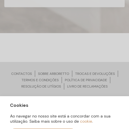
CONTACTOS
SOBRE ARBORETTO
TROCAS E DEVOLUÇÕES
TERMOS E CONDIÇÕES
POLÍTICA DE PRIVACIDADE
RESOLUÇÃO DE LITÍGIOS
LIVRO DE RECLAMAÇÕES
Cookies
ARBORETTO © Todos os Direitos Reservados | Desenvolvido por
Bomsite
Ao navegar no nosso site está a concordar com a sua
utilização. Saiba mais sobre o uso de
cookie
.