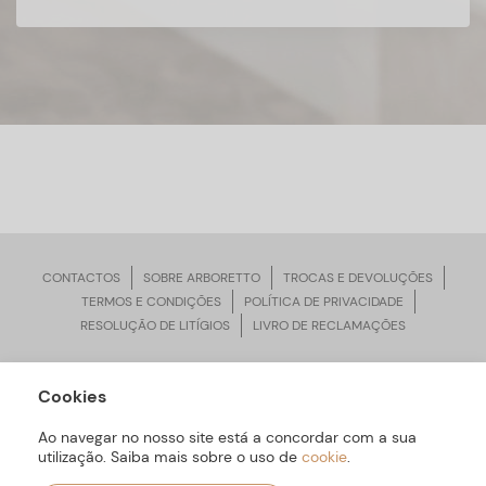
CONTACTOS
SOBRE ARBORETTO
TROCAS E DEVOLUÇÕES
TERMOS E CONDIÇÕES
POLÍTICA DE PRIVACIDADE
RESOLUÇÃO DE LITÍGIOS
LIVRO DE RECLAMAÇÕES
Cookies
ARBORETTO © Todos os Direitos Reservados | Desenvolvido por
Bomsite
Ao navegar no nosso site está a concordar com a sua
utilização. Saiba mais sobre o uso de
cookie
.