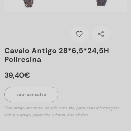
Cavalo Antigo 28*6,5*24,5H
Poliresina
39
,
40
€
sob-consulta
Este artigo encontra-se sob consulta, para mais informações
sobre o artigo, preencha o formulário abaixo.