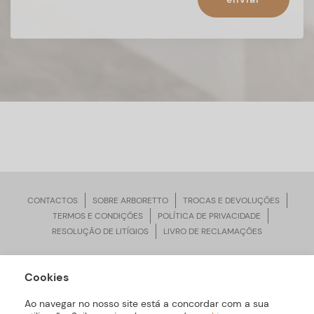
CONTACTOS
SOBRE ARBORETTO
TROCAS E DEVOLUÇÕES
TERMOS E CONDIÇÕES
POLÍTICA DE PRIVACIDADE
RESOLUÇÃO DE LITÍGIOS
LIVRO DE RECLAMAÇÕES
Cookies
ARBORETTO © Todos os Direitos Reservados | Desenvolvido por
Bomsite
Ao navegar no nosso site está a concordar com a sua