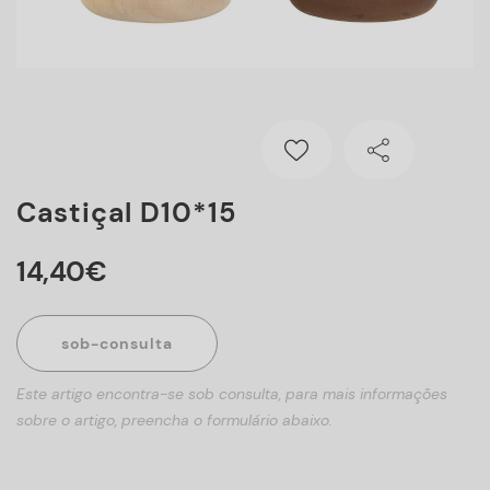
Castiçal D10*15
14
,
40
€
sob-consulta
Este artigo encontra-se sob consulta, para mais informações
sobre o artigo, preencha o formulário abaixo.