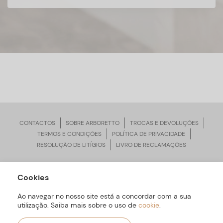
CONTACTOS
SOBRE ARBORETTO
TROCAS E DEVOLUÇÕES
TERMOS E CONDIÇÕES
POLÍTICA DE PRIVACIDADE
RESOLUÇÃO DE LITÍGIOS
LIVRO DE RECLAMAÇÕES
Cookies
ARBORETTO © Todos os Direitos Reservados | Desenvolvido por
Bomsite
Ao navegar no nosso site está a concordar com a sua
utilização. Saiba mais sobre o uso de
cookie
.