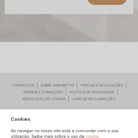
CONTACTOS
SOBRE ARBORETTO
TROCAS E DEVOLUÇÕES
TERMOS E CONDIÇÕES
POLÍTICA DE PRIVACIDADE
RESOLUÇÃO DE LITÍGIOS
LIVRO DE RECLAMAÇÕES
Cookies
ARBORETTO © Todos os Direitos Reservados | Desenvolvido por
Bomsite
Ao navegar no nosso site está a concordar com a sua
utilização. Saiba mais sobre o uso de
cookie
.