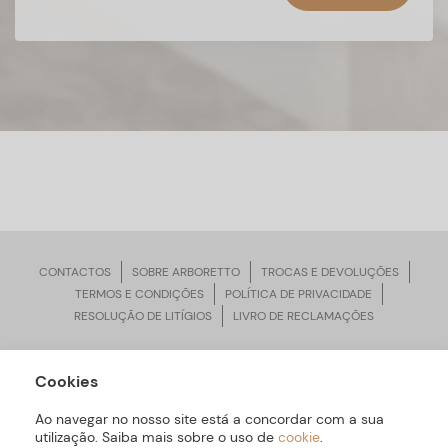
CONTACTOS
SOBRE ARBORETTO
TROCAS E DEVOLUÇÕES
TERMOS E CONDIÇÕES
POLÍTICA DE PRIVACIDADE
RESOLUÇÃO DE LITÍGIOS
LIVRO DE RECLAMAÇÕES
Cookies
ARBORETTO © Todos os Direitos Reservados | Desenvolvido por
Bomsite
Ao navegar no nosso site está a concordar com a sua
utilização. Saiba mais sobre o uso de
cookie
.