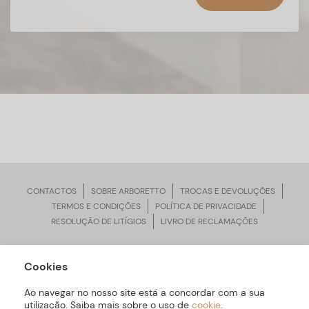
CONTACTOS
SOBRE ARBORETTO
TROCAS E DEVOLUÇÕES
TERMOS E CONDIÇÕES
POLÍTICA DE PRIVACIDADE
RESOLUÇÃO DE LITÍGIOS
LIVRO DE RECLAMAÇÕES
Cookies
ARBORETTO © Todos os Direitos Reservados | Desenvolvido por
Bomsite
Ao navegar no nosso site está a concordar com a sua
utilização. Saiba mais sobre o uso de
cookie
.