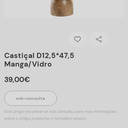
Castiçal D12,5*47,5
Manga/vidro
39
,
00
€
sob-consulta
Este artigo encontra-se sob consulta, para mais informações
sobre o artigo, preencha o formulário abaixo.