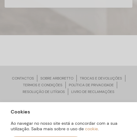
CONTACTOS
SOBRE ARBORETTO
TROCAS E DEVOLUÇÕES
TERMOS E CONDIÇÕES
POLÍTICA DE PRIVACIDADE
RESOLUÇÃO DE LITÍGIOS
LIVRO DE RECLAMAÇÕES
Cookies
ARBORETTO © Todos os Direitos Reservados | Desenvolvido por
Bomsite
Ao navegar no nosso site está a concordar com a sua
utilização. Saiba mais sobre o uso de
cookie
.