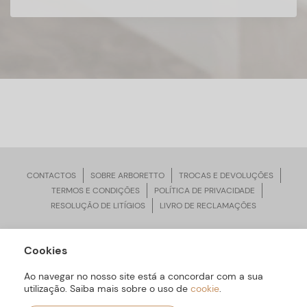
CONTACTOS
SOBRE ARBORETTO
TROCAS E DEVOLUÇÕES
TERMOS E CONDIÇÕES
POLÍTICA DE PRIVACIDADE
RESOLUÇÃO DE LITÍGIOS
LIVRO DE RECLAMAÇÕES
Cookies
ARBORETTO © Todos os Direitos Reservados | Desenvolvido por
Bomsite
Ao navegar no nosso site está a concordar com a sua
utilização. Saiba mais sobre o uso de
cookie
.