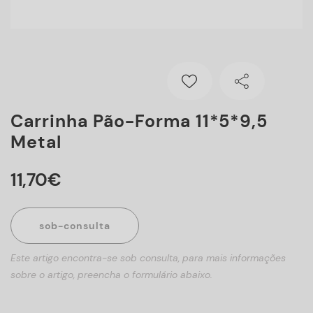
Carrinha Pão-Forma 11*5*9,5
Metal
11
,
70
€
sob-consulta
Este artigo encontra-se sob consulta, para mais informações
sobre o artigo, preencha o formulário abaixo.