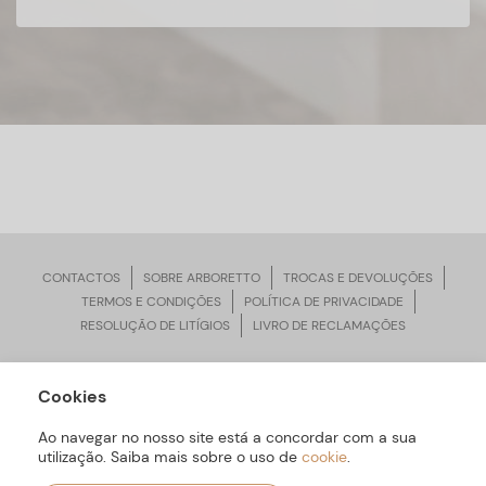
CONTACTOS
SOBRE ARBORETTO
TROCAS E DEVOLUÇÕES
TERMOS E CONDIÇÕES
POLÍTICA DE PRIVACIDADE
RESOLUÇÃO DE LITÍGIOS
LIVRO DE RECLAMAÇÕES
Cookies
ARBORETTO © Todos os Direitos Reservados | Desenvolvido por
Bomsite
Ao navegar no nosso site está a concordar com a sua
utilização. Saiba mais sobre o uso de
cookie
.