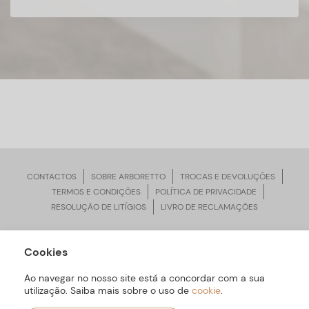
CONTACTOS
SOBRE ARBORETTO
TROCAS E DEVOLUÇÕES
TERMOS E CONDIÇÕES
POLÍTICA DE PRIVACIDADE
RESOLUÇÃO DE LITÍGIOS
LIVRO DE RECLAMAÇÕES
Cookies
ARBORETTO © Todos os Direitos Reservados | Desenvolvido por
Bomsite
Ao navegar no nosso site está a concordar com a sua
utilização. Saiba mais sobre o uso de
cookie
.