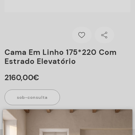
Cama Em Linho 175*220 Com
Estrado Elevatório
2160
,
00
€
sob-consulta
Este artigo encontra-se sob consulta, para mais informações
sobre o artigo, preencha o formulário abaixo.