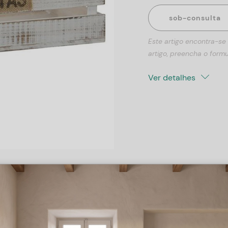
sob-consulta
Este artigo encontra-se
artigo, preencha o formu
Ver detalhes