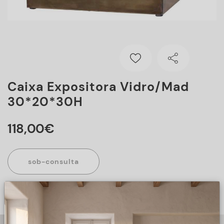
Caixa Expositora Vidro/mad
30*20*30H
118
,
00
€
sob-consulta
Este artigo encontra-se sob consulta, para mais informações
sobre o artigo, preencha o formulário abaixo.