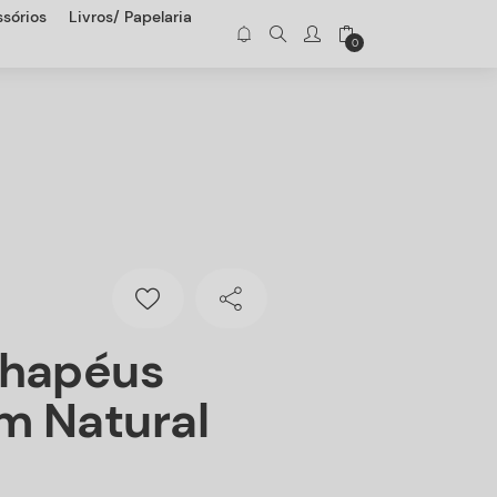
sórios
Livros/ Papelaria
0
Chapéus
m Natural