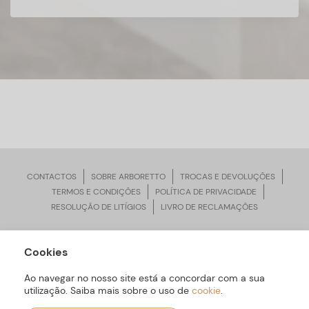
CONTACTOS
SOBRE ARBORETTO
TROCAS E DEVOLUÇÕES
TERMOS E CONDIÇÕES
POLÍTICA DE PRIVACIDADE
RESOLUÇÃO DE LITÍGIOS
LIVRO DE RECLAMAÇÕES
Cookies
ARBORETTO © Todos os Direitos Reservados | Desenvolvido por
Bomsite
Ao navegar no nosso site está a concordar com a sua
utilização. Saiba mais sobre o uso de
cookie
.