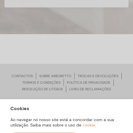
CONTACTOS
SOBRE ARBORETTO
TROCAS E DEVOLUÇÕES
TERMOS E CONDIÇÕES
POLÍTICA DE PRIVACIDADE
RESOLUÇÃO DE LITÍGIOS
LIVRO DE RECLAMAÇÕES
Cookies
ARBORETTO © Todos os Direitos Reservados | Desenvolvido por
Bomsite
Ao navegar no nosso site está a concordar com a sua
utilização. Saiba mais sobre o uso de
cookie
.