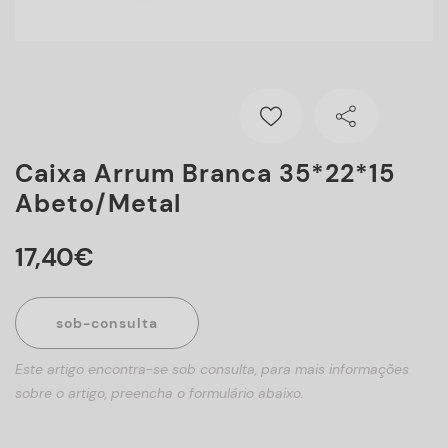
Caixa Arrum Branca 35*22*15
Abeto/metal
17
,
40
€
sob-consulta
Este artigo encontra-se sob consulta, para mais informações
sobre o artigo, preencha o formulário abaixo.