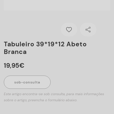
Tabuleiro 39*19*12 Abeto
Branca
19
,
95
€
sob-consulta
Este artigo encontra-se sob consulta, para mais informações
sobre o artigo, preencha o formulário abaixo.