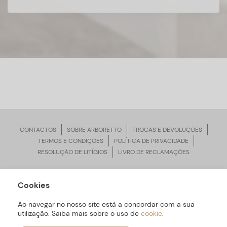
CONTACTOS
SOBRE ARBORETTO
TROCAS E DEVOLUÇÕES
TERMOS E CONDIÇÕES
POLÍTICA DE PRIVACIDADE
RESOLUÇÃO DE LITÍGIOS
LIVRO DE RECLAMAÇÕES
Cookies
ARBORETTO © Todos os Direitos Reservados | Desenvolvido por
Bomsite
Ao navegar no nosso site está a concordar com a sua
utilização. Saiba mais sobre o uso de
cookie
.