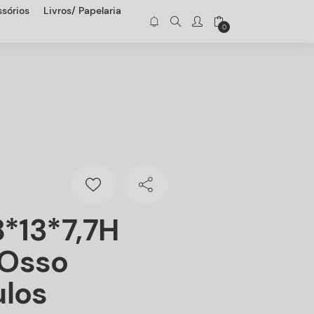
sórios
Livros/ Papelaria
0
8*13*7,7H
osso
ulos