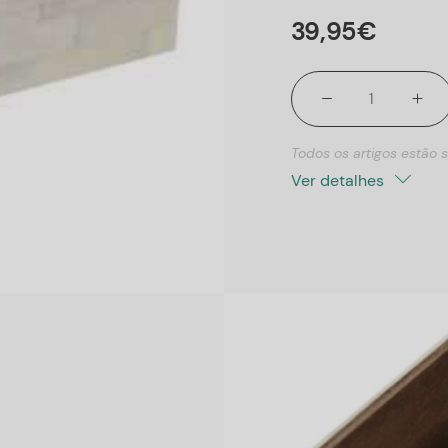
39
,
95
€
Todos os artigos estão s
Ver detalhes