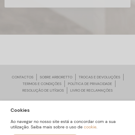
CONTACTOS
SOBRE ARBORETTO
TROCAS E DEVOLUÇÕES
TERMOS E CONDIÇÕES
POLÍTICA DE PRIVACIDADE
RESOLUÇÃO DE LITÍGIOS
LIVRO DE RECLAMAÇÕES
Cookies
ARBORETTO © Todos os Direitos Reservados | Desenvolvido por
Bomsite
Ao navegar no nosso site está a concordar com a sua
utilização. Saiba mais sobre o uso de
cookie
.