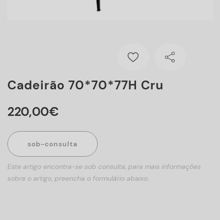
Cadeirão 70*70*77H Cru
220
,
00
€
sob-consulta
Este artigo encontra-se sob consulta, para mais informações
sobre o artigo, preencha o formulário abaixo.