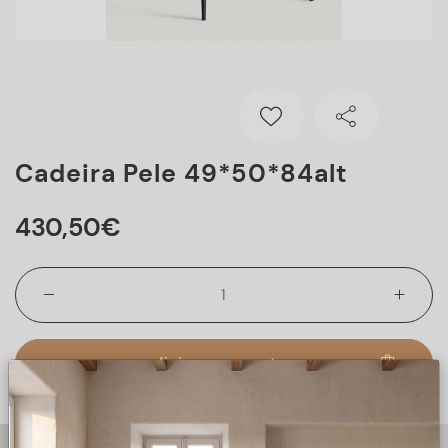
Cadeira Pele 49*50*84alt
430
,
50
€
adicionar ao cesto
Todos os artigos estão sujeitos a rotura de stock.