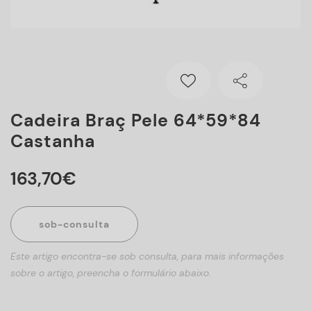
Cadeira Braç Pele 64*59*84
Castanha
163
,
70
€
sob-consulta
Este artigo encontra-se sob consulta, para mais informações
sobre o artigo, preencha o formulário abaixo.