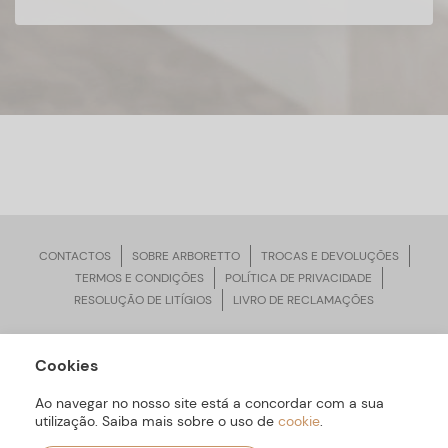
CONTACTOS
SOBRE ARBORETTO
TROCAS E DEVOLUÇÕES
TERMOS E CONDIÇÕES
POLÍTICA DE PRIVACIDADE
RESOLUÇÃO DE LITÍGIOS
LIVRO DE RECLAMAÇÕES
Cookies
ARBORETTO © Todos os Direitos Reservados | Desenvolvido por
Bomsite
Ao navegar no nosso site está a concordar com a sua
utilização. Saiba mais sobre o uso de
cookie
.