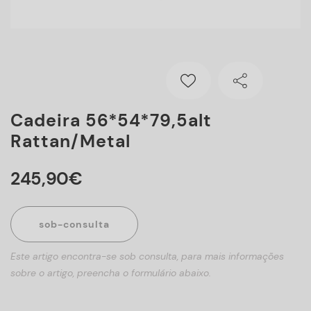
Cadeira 56*54*79,5alt
Rattan/metal
245
,
90
€
sob-consulta
Este artigo encontra-se sob consulta, para mais informações
sobre o artigo, preencha o formulário abaixo.