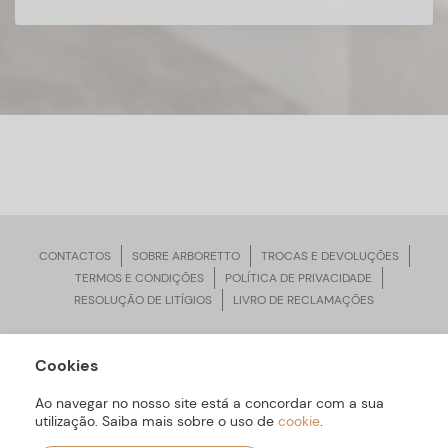
CONTACTOS
SOBRE ARBORETTO
TROCAS E DEVOLUÇÕES
TERMOS E CONDIÇÕES
POLÍTICA DE PRIVACIDADE
RESOLUÇÃO DE LITÍGIOS
LIVRO DE RECLAMAÇÕES
Cookies
ARBORETTO © Todos os Direitos Reservados | Desenvolvido por
Bomsite
Ao navegar no nosso site está a concordar com a sua
utilização. Saiba mais sobre o uso de
cookie
.