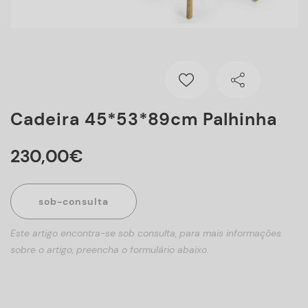
Cadeira 45*53*89cm Palhinha
230
,
00
€
sob-consulta
Este artigo encontra-se sob consulta, para mais informações
sobre o artigo, preencha o formulário abaixo.