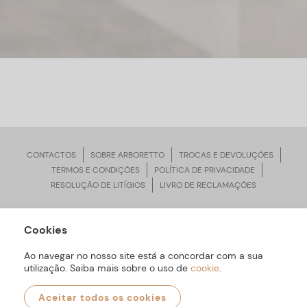
CONTACTOS
SOBRE ARBORETTO
TROCAS E DEVOLUÇÕES
TERMOS E CONDIÇÕES
POLÍTICA DE PRIVACIDADE
RESOLUÇÃO DE LITÍGIOS
LIVRO DE RECLAMAÇÕES
Cookies
ARBORETTO © Todos os Direitos Reservados | Desenvolvido por
Bomsite
Ao navegar no nosso site está a concordar com a sua
utilização. Saiba mais sobre o uso de
cookie
.
Aceitar todos os cookies